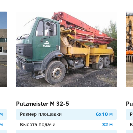
Putzmeister М 32-5
Pu
 м
Размер площадки
6х10 м
Р
 м
Высота подачи
32 м
В