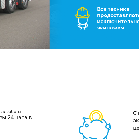
Вся техника
предоставляет
исключительно
экипажем
фик работы
С
зы 24 часа в
э
ц