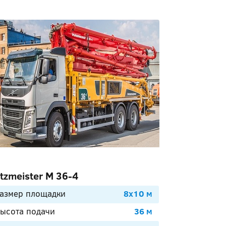
tzmeister М 36-4
азмер площадки
8х10 м
ысота подачи
36 м