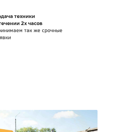
одача техники
течении 2х часов
ринимаем так же срочные
явки