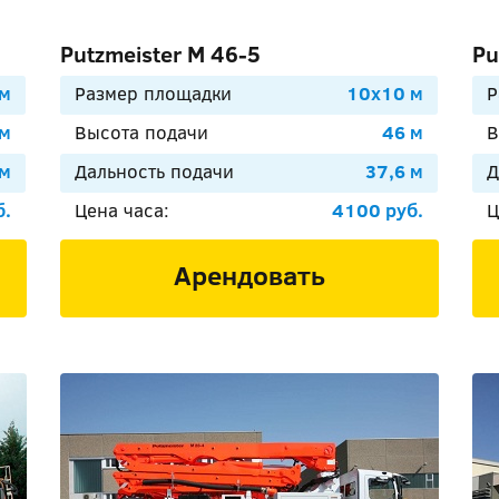
Putzmeister М 46-5
Pu
 м
Размер площадки
10х10 м
Р
 м
Высота подачи
46 м
В
 м
Дальность подачи
37,6 м
Д
б.
Цена часа:
4100 руб.
Ц
Арендовать