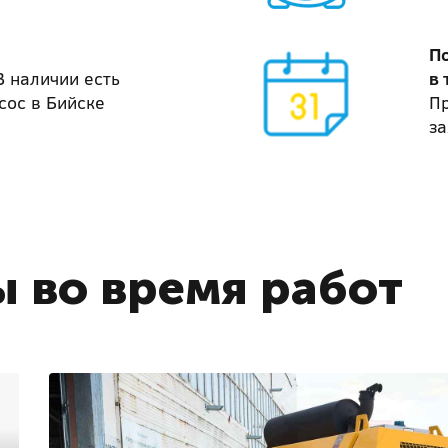
П
В наличии есть
в 
сос в Бийске
П
за
 во время работ