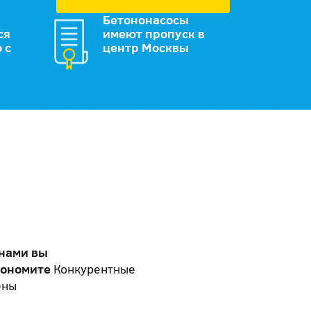
Бетононасосы
ся
имеют пропуск в
 с
центр Москвы
 нами вы
кономите
Конкурентные
ены